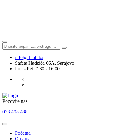
info@rhlab.ba
Safeta Hadzića 66A, Sarajevo
Pon - Pet: 7:30 - 16:00
Pozovite nas
033 498 488
Početna
O nama